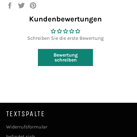
Auf
Auf
Auf
Facebook
Twitter
Pinterest
Kundenbewertungen
teilen
twittern
pinnen
Schreiben Sie die erste Bewertung
Bewertung
schreiben
TEXTSPALTE
Widerrufsformular
befindet sich