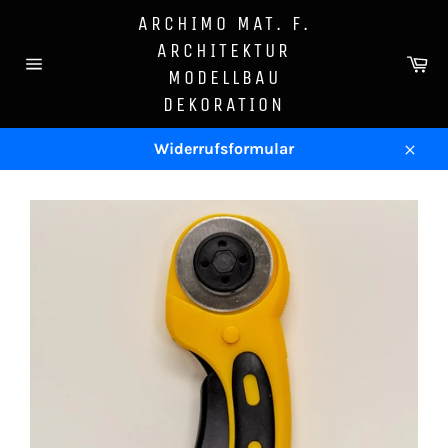
Direkt
ARCHIMO MAT. F.
zum
ARCHITEKTUR
Inhalt
Wa
MODELLBAU
Seitennavigation
DEKORATION
Widerrufsformular
Schl