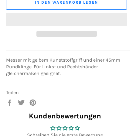
IN DEN WARENKORB LEGEN
Messer mit gelbem Kunststoffgriff und einer 45mm
Rundklinge. Für Links- und Rechtshänder
gleichermaßen geeignet.
Teilen
Auf
Auf
Auf
Facebook
Twitter
Pinterest
Kundenbewertungen
teilen
twittern
pinnen
Schreiben Sie die erste Bewertung