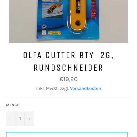
OLFA CUTTER RTY-2G,
RUNDSCHNEIDER
Normaler
€19,20
Preis
inkl. MwSt. zzgl.
Versandkosten
MENGE
−
+