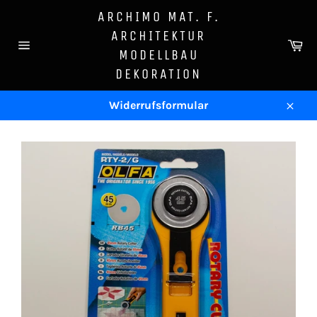
Direkt
ARCHIMO MAT. F.
zum
ARCHITEKTUR
Inhalt
Wa
MODELLBAU
Seitennavigation
DEKORATION
Widerrufsformular
Schl