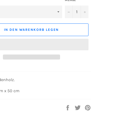
−
+
IN DEN WARENKORB LEGEN
denholz.
cm x 50 cm
Auf
Auf
Auf
Facebook
Twitter
Pinterest