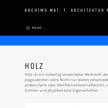
Direkt
zum
ARCHIMO MAT. F. ARCHITEKTUR
Inhalt
SEITENNAVIGATION
MENÜ
HOLZ
Holz ist ein vielseitig verwendeter Werkstoff, d
wegzudenken wäre. Nicht nur bieten verschied
andere Optik oder Oberflächenbeschaffenheit,
Dichten und physikalische Eigenschaften.