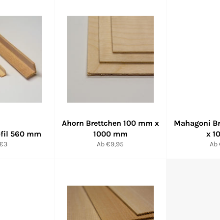
Ahorn Brettchen 100 mm x
Mahagoni Br
rofil 560 mm
1000 mm
x 1
 €3
Ab €9,95
Ab 