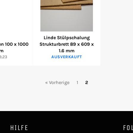
Linde Stülpschalung
en 100 x 1000
Strukturbrett 89 x 609 x
m
1.6 mm
9,23
AUSVERKAUFT
« Vorherige
1
2
HILFE
FO